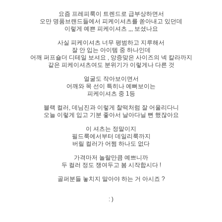
요즘 프레피룩이 트렌드로 급부상하면서
오만 명품브랜드들에서 피케이셔츠를 쏟아내고 있던데
이렇게 예쁜 피케이셔츠 ,,, 보셨나요
사실 피케이셔츠 너무 평범하고 지루해서
잘 안 입는 아이템 중 하나인데
어깨 퍼프숄더 디테일 보셔요 , 앙증맞은 사이즈의 넥 칼라까지
같은 피케이셔츠여도 분위기가 이렇게나 다른 것
얼굴도 작아보이면서
어깨와 목 선이 특히나 예뻐보이는
피케이셔츠 중 1등
블랙 컬러, 데님진과 이렇게 찰떡처럼 잘 어울리다니
오늘 이렇게 입고 기분 좋아서 날아다닐 뻔 했잖아요
이 셔츠는 정말이지
필드룩에서부터 데일리룩까지
버릴 컬러가 어쩜 하나도 없다
가격마저 놀랄만큼 예쁘니까
두 컬러 정도 쟁여두고 봄 시작합시다 !
골퍼분들 놓치지 말아야 하는 거 아시죠 ?
: )