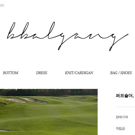
퍼프숄더,
판매가격
적립금