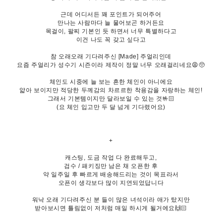
근데 어디서든 꽤 포인트가 되어주어
만나는 사람마다 늘 물어보곤 하거든요
목걸이, 팔찌 기본인 듯 하면서 너무 특별하다고
이건 나도 꼭 갖고 싶다고
참 오래오래 기다려주신 [Made] 주얼리인데
요즘 주얼리가 성수기 시즌이라 제작이 정말 너무 오래걸리네요😩🥺
체인도 시중에 늘 보는 흔한 체인이 아니에요
얇아 보이지만 적당한 두께감의 차르르한 착용감을 자랑하는 체인!
그래서 기본템이지만 달라보일 수 있는 것🤟🏻
(요 체인 입고만 두 달 넘게 기다렸어요)
+
캐스팅, 도금 작업 다 완료해두고,
검수 / 패키징만 남은 채 오픈한 후
약 일주일 후 빠르게 배송해드리는 것이 목표라서
오픈이 생각보다 많이 지연되었답니다
워낙 오래 기다려주신 분 들이 많은 녀석이라 애가 탔지만
받아보시면 틀림없이 저처럼 매일 하시게 될거에요🙌🏻