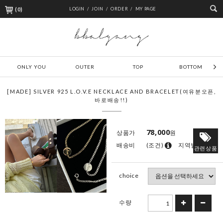
(
0
)
LOGIN /
JOIN /
ORDER /
MY PAGE
ONLY YOU
OUTER
TOP
BOTTOM
[MADE] SILVER 925 L.O.V.E NECKLACE AND BRACELET(여유분오픈,
바로배송!!)
78,000
상품가
원
배송비
(조건)
지역별
관련상품
choice
수량