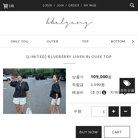
(
0
)
LOGIN /
JOIN /
ORDER /
MY PAGE
ONLY YOU
OUTER
TOP
BOTTOM
[LIMITED] BLUEBERRY LINEN BLOUSE TOP
109,000
상품가
원
적립금
1,090원
관련상품
배송비
(조건)
지역별
수량
BUY NOW
CART