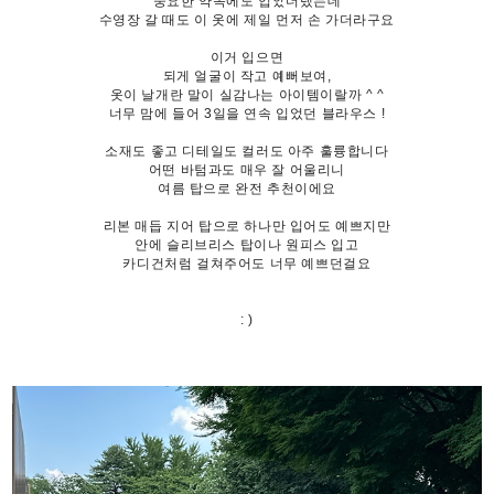
중요한 약속에도 입었더랬는데
수영장 갈 때도 이 옷에 제일 먼저 손 가더라구요
이거 입으면
되게 얼굴이 작고 예뻐보여,
옷이 날개란 말이 실감나는 아이템이랄까 ^ ^
너무 맘에 들어 3일을 연속 입었던 블라우스 !
소재도 좋고 디테일도 컬러도 아주 훌륭합니다
어떤 바텀과도 매우 잘 어울리니
여름 탑으로 완전 추천이에요
리본 매듭 지어 탑으로 하나만 입어도 예쁘지만
안에 슬리브리스 탑이나 원피스 입고
카디건처럼 걸쳐주어도 너무 예쁘던걸요
: )