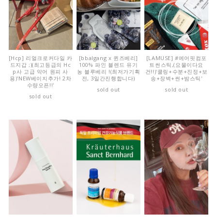
[Hcp] 리얼크로커다일 카
[bbalgang x 퀸즈베리]
[LAMUSE] #에어핏컴포
드지갑 ;)(최고등급의 Hc
100% 파인 블렌드 유기
트썬스틱,(요물이다요
p사 고급 악어 원피 사
농 블루베리 !(최저가기획
건!!)'쿨링+수분+진정+보
용)'NEW베이지추가! 2차
전, 3일간진행합니다)
송+장벽+썬+밤스틱'
수량오픈!!'
sold out
sold out
sold out