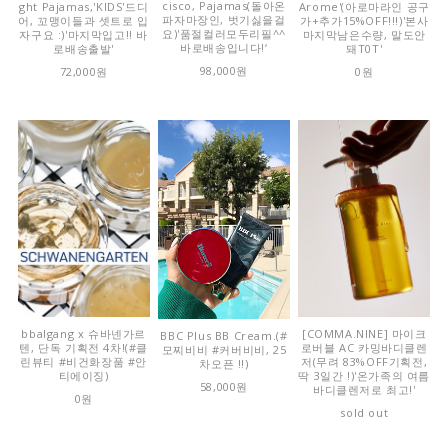
cisco, Pajamas(돌아온
ght Pajamas,'KIDS'드디
Arome'(아로마라인 공구
파자마장인, 벗기싫을걸
어, 꼬맹이들과 셋트로 입
가+추가15%OFF!!!)'본사
요)'품절컬러모두리필^^
자구요 :)'마지막입고!! 바
마지막남은수량, 말도안
바로배송입니다!‘
로배송출발'
돼T0T'
98,000원
72,000원
0원
bbalgang x 슈바넨가르
[COMMA.NINE] 마이크
BBC Plus BB Cream.(#
텐, 단독 기획전 4차!(#클
로버블 AC 카밍바디클렌
모찌비비 #커버비비, 25
린뷰티 #비건화장품 #안
저(무려 83%OFF기획전,
차오픈 !!)
티에이징)
딱 3일간 !)'온가족의 여름
58,000원
바디클렌저로 최고!'
0원
sold out