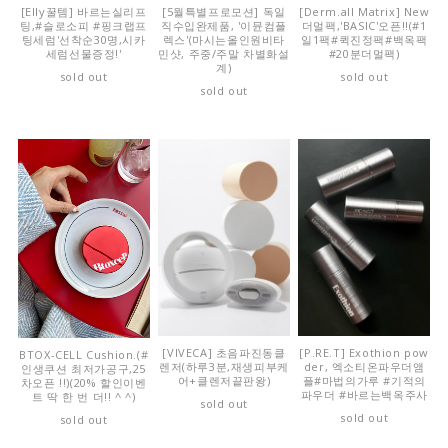
[Elly꿀템] 바르는실리프
[5월특별프로모션] 독일
[Derm.all Matrix] New
팅,#슬로소피 #핑크랩프
직수입완제품, '이뮨컴플
더멀팩,'BASIC'오픈!!(#1
팅세럼'선착순30명,시카
렉스'(마시는올인원비타
일1팩#퀵진정팩#백옥팩
세럼선물증정!'
민샷, 주중/주말 차별화설
#20분더멀팩)
계)
sold out
sold out
sold out
[VIVECA] 초음파진동클
[P.RE.T] Exothion pow
BTOX-CELL Cushion.(#
렌저(하루3분,재생피부케
der, 엑소티온파우더앰
인생쿠션 최저가공구,25
어+클렌저끝판왕)
플#마법의가루 #기적의
차오픈 !!)(20% 할인이벤
파우더 #바르는백옥주사
트 딱 한 번 더!! ^ ^)
sold out
sold out
sold out