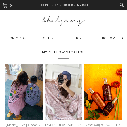
(
0
)
LOGIN /
JOIN /
ORDER /
MY PAGE
ONLY YOU
OUTER
TOP
BOTTOM
MY MELLOW VACATION
[Made_Luxe] San Fran
[Made_Luxe] Good Ni
New 슈바츠코프, Hulie