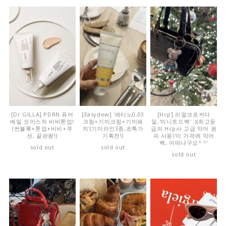
[Dr.GILLA] PDRN 퓨어
[Easydew] '레티노0,03
[Hcp] 리얼크로커다
베일 모이스처 비비톤업!
크림+기미크림+기미패
일,'미니토드백' ;)(최고등
(썬블록+톤업+비비+쿠
치'(기미라인3종,초특가
급의 Hcp사 고급 악어 원
션, 끝판왕!)
기획전!)
피 사용)'이 가격에 악어
백, 어떠냐구요^ ^'
sold out
sold out
sold out