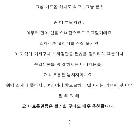
그냥 니트톱 하나로 최고 , 그냥 끝 !
좀 더 추워지면 ,
아우터 안에 입을 이너탑으로도 최고일거에요
소재감과 퀄리티를 직접 보시면
이 가격이 거저구나 느껴질만큼 괜찮은 퀄리티의 제품이니
수입제품들 꼭 겟하시는 마니아분들 ,
요 니트톱은 놓치지마셔요 .
워낙 소재가 좋아서 , 여리여리 챠르르하게 떨어지는 가녀린 핏이야
말 해 뭐 해
요 니트톱만큼은 컬러별 구매도 매우 추천합니다 .
: )