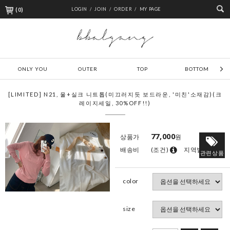
(
0
)
LOGIN /
JOIN /
ORDER /
MY PAGE
ONLY YOU
OUTER
TOP
BOTTOM
[LIMITED] N21, 울+실크 니트톱(미끄러지듯 보드라운, '미친'소재감)(크
레이지세일, 30%OFF!!)
77,000
상품가
원
배송비
(조건)
지역별
관련상품
color
size